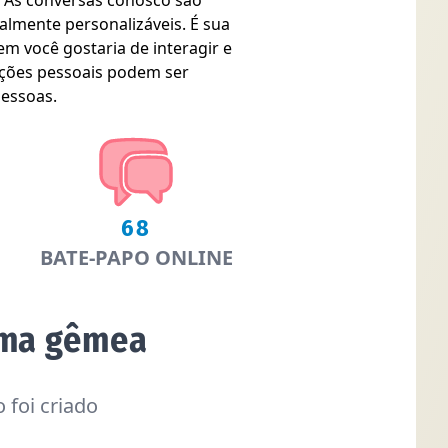
. As conversas conosco são
talmente personalizáveis. É sua
m você gostaria de interagir e
ções pessoais podem ser
pessoas.
68
BATE-PAPO ONLINE
lma gêmea
 foi criado