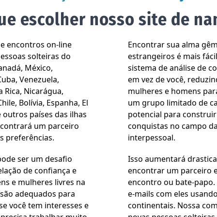
ue escolher nosso site de n
de encontros on-line
Encontrar sua alma gêm
essoas solteiras do
estrangeiros é mais fác
Canadá, México,
sistema de análise de c
Cuba, Venezuela,
em vez de você, reduzi
 Rica, Nicarágua,
mulheres e homens para
ile, Bolívia, Espanha, El
um grupo limitado de c
 outros países das ilhas
potencial para construi
ncontrará um parceiro
conquistas no campo d
 preferências.
interpessoal.
 pode ser um desafio
Isso aumentará drastic
lação de confiança e
encontrar um parceiro 
s e mulheres livres na
encontro ou bate-papo. 
s são adequados para
e-mails com eles usand
se você tem interesses e
continentais. Nossa com